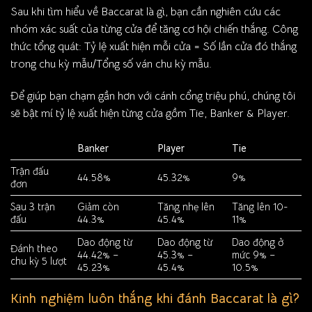
Sau khi tìm hiểu về Baccarat là gì, bạn cần nghiên cứu các
nhóm xác suất của từng cửa để tăng cơ hội chiến thắng. Công
thức tổng quát: Tỷ lệ xuất hiện mỗi cửa = Số lần cửa đó thắng
trong chu kỳ mẫu/Tổng số ván chu kỳ mẫu.
Để giúp bạn chạm gần hơn với cánh cổng triệu phú, chúng tôi
sẽ bật mí tỷ lệ xuất hiện từng cửa gồm Tie, Banker & Player.
Banker
Player
Tie
Trận đấu
44.58%
45.32%
9%
đơn
Sau 3 trận
Giảm còn
Tăng nhẹ lên
Tăng lên 10-
đấu
44.3%
45.4%
11%
Dao động từ
Dao động từ
Dao động ở
Đánh theo
44.42% –
45.3% –
mức 9% –
chu kỳ 5 lượt
45.23%
45.4%
10.5%
Kinh nghiệm luôn thắng khi đánh Baccarat là gì?