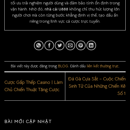
tối ưu trải nghiệm người dùng và đảm bảo tính ổn định trong
vận hành. Nhờ đó,
nhà cái U888
không chỉ thu hút lượng lớn
người chơi mà còn từng bước khẳng định vị thế, tạo dấu ấn
riêng trong lĩnh vực cá cược trực tuyến.
Bài viết này được đăng trong
BLOG
. Đánh dấu
liên kết thường trực
.
Đá Gà Cựa Sắt – Cuộc Chiến
Cược Gấp Thếp Casino | Làm
Sinh Tử Của Những Chiến Kê
Chủ Chiến Thuật Tăng Cược
Số 1
BÀI MỚI CẬP NHẬT