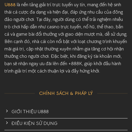
U888
là nền tảng giải trí trực tuyến uy tín, mang đến hệ sinh
thái cá cược đa dạng và hiện đại, đáp ứng nhu cầu của đông
đảo người chơi. Tại đây, người dùng có thể trải nghiệm nhiều
trò chơi hấp dẫn như casino trực tuyến, nổ hũ, thể thao, bắn
cá và game bài đổi thưởng với giao diện mượt mà, dễ sử dụng.
Bên cạnh đó, nhà cái còn nổi bật với loạt chương trình khuyến
mãi giá trị, cập nhật thường xuyên nhằm gia tăng cơ hội nhận
thưởng cho người chơi. Đặc biệt, khi đăng ký tài khoản mới,
bạn sẽ nhận ngay ưu đãi lên đến +888K, giúp khởi đầu hành
trình giải trí một cách thuận lợi và đầy hứng khởi.
CHÍNH SÁCH & PHÁP LÝ
GIỚI THIỆU U888
ĐIỀU KIỆN SỬ DỤNG