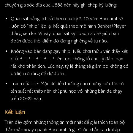
chuyên gia xóc đĩa của U888 nên hãy ghi chép kỹ lưỡng:
Quan sát bảng lịch sử theo chu kỳ 5-10 ván: Baccarat sẽ
luôn có “nhịp” lặp lại kết quả theo mô hình Banker/Player
thắng xen kẽ. Vì vậy, quan sát kỹ roadmap sẽ giúp bạn
đoán được thời điểm đó đang nghiêng về tụ nào.
Không vào bàn đang gãy nhịp: Nếu chơi thử 5 ván thấy kết
quả B – P – B – B – P liên tục, chứng tỏ chu kỳ đảo loạn
rất khó phân tích. Lúc này, tỷ lệ thắng sẽ giảm do không có
dữ liệu rõ ràng để dự đoán.
Tránh cửa Tie: Mặc dù tiền thưởng cao nhưng cửa Tie có
tần suất rất thấp nên chỉ phù hợp với những bàn đã chạy
trên 20-25 ván.
Kết luận
Trên đây gồm những thông tin mới nhất để giải thích toàn bộ
thắc mắc xoay quanh Baccarat là gì. Chắc chắc sau khi áp