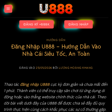
Bỏ
qua
nội
dung
ĐĂNG KÝ +888K
ĐĂNG NHẬP
HƯỚNG DẪN
Đăng Nhập U888 – Hướng Dẫn Vào
Nhà Cái Siêu Tốc, An Toàn
ĐĂNG VÀO
25/05/2026
BỞI
LƯƠNG HOÀNG KHANG
Thao tác
đăng nhập U888
cực kỳ đơn giản và chưa mất đến
1 phút. Thành viên có thể truy cập sân chơi từ ứng dụng di
động hoặc vào thẳng website chính thức của nhà cái. Theo
dõi bài viết dưới đây của
U888
để được chia sẻ đầy đủ quy
trình thực hiện cùng cách khắc phục các sự cố thường gặp.