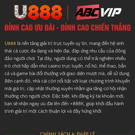
Chơi
Và
Mẹo
Cược
Cho
Newbies
U888
là nền tảng giải trí trực tuyến uy tín, mang đến hệ sinh
thái cá cược đa dạng và hiện đại, đáp ứng nhu cầu của đông
đảo người chơi. Tại đây, người dùng có thể trải nghiệm nhiều
trò chơi hấp dẫn như casino trực tuyến, nổ hũ, thể thao, bắn
cá và game bài đổi thưởng với giao diện mượt mà, dễ sử dụng.
Bên cạnh đó, nhà cái còn nổi bật với loạt chương trình khuyến
mãi giá trị, cập nhật thường xuyên nhằm gia tăng cơ hội nhận
thưởng cho người chơi. Đặc biệt, khi đăng ký tài khoản mới,
bạn sẽ nhận ngay ưu đãi lên đến +888K, giúp khởi đầu hành
trình giải trí một cách thuận lợi và đầy hứng khởi.
CHÍNH SÁCH & PHÁP LÝ