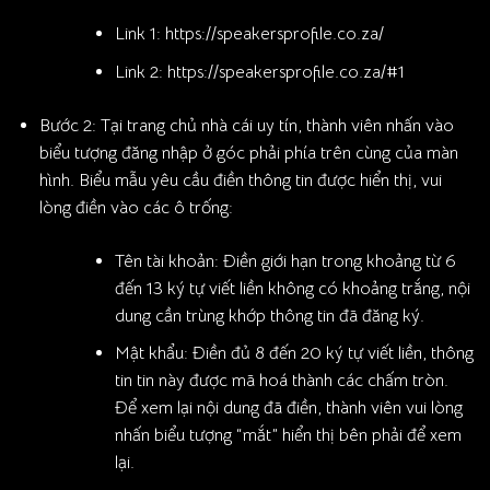
Link 1: https://speakersprofile.co.za/
Link 2: https://speakersprofile.co.za/#1
Bước 2: Tại trang chủ nhà cái uy tín, thành viên nhấn vào
biểu tượng đăng nhập ở góc phải phía trên cùng của màn
hình. Biểu mẫu yêu cầu điền thông tin được hiển thị, vui
lòng điền vào các ô trống:
Tên tài khoản: Điền giới hạn trong khoảng từ 6
đến 13 ký tự viết liền không có khoảng trắng, nội
dung cần trùng khớp thông tin đã đăng ký.
Mật khẩu: Điền đủ 8 đến 20 ký tự viết liền, thông
tin tin này được mã hoá thành các chấm tròn.
Để xem lại nội dung đã điền, thành viên vui lòng
nhấn biểu tượng “mắt” hiển thị bên phải để xem
lại.