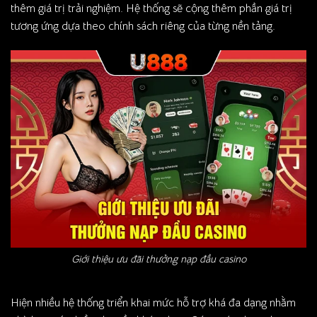
thêm giá trị trải nghiệm. Hệ thống sẽ cộng thêm phần giá trị
tương ứng dựa theo chính sách riêng của từng nền tảng.
Giới thiệu ưu đãi thưởng nạp đầu casino
Hiện nhiều hệ thống triển khai mức hỗ trợ khá đa dạng nhằm