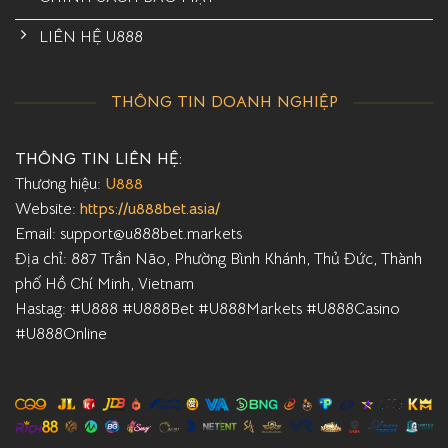
LIÊN HỆ U888
THÔNG TIN DOANH NGHIỆP
THÔNG TIN LIÊN HỆ:
Thương hiệu:
U888
Website:
https://u888bet.asia/
Email:
support@u888bet.markets
Địa chỉ: 887 Trần Não, Phường Bình Khánh, Thủ Đức, Thành
phố Hồ Chí Minh, Vietnam
Hastag: #U888 #U888Bet #U888Markets #U888Casino
#U888Online