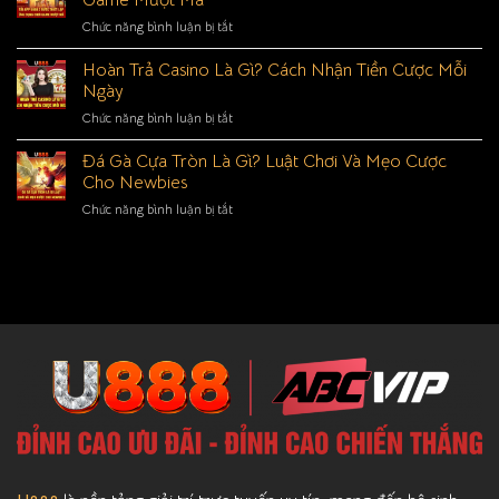
–
Đình
ở
Chức năng bình luận bị tắt
Bí
Đám
Tải
Quyết
Tại
App
Hoàn Trả Casino Là Gì? Cách Nhận Tiền Cược Mỗi
Bắt
U888
U888
Cầu
Ngày
–
Thắng
ở
Chức năng bình luận bị tắt
5
Lớn
Hoàn
Bước
2026
Trả
Đá Gà Cựa Tròn Là Gì? Luật Chơi Và Mẹo Cược
Thiết
Casino
Lập
Cho Newbies
Là
Ứng
ở
Chức năng bình luận bị tắt
Gì?
Dụng,
Đá
Cách
Chơi
Gà
Nhận
Game
Cựa
Tiền
Mượt
Tròn
Cược
Mà
Là
Mỗi
Gì?
Ngày
Luật
Chơi
Và
Mẹo
Cược
Cho
Newbies