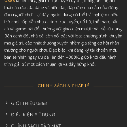
U888
là nền tảng giải trí trực tuyến uy tín, mang đến hệ sinh
thái cá cược đa dạng và hiện đại, đáp ứng nhu cầu của đông
đảo người chơi. Tại đây, người dùng có thể trải nghiệm nhiều
trò chơi hấp dẫn như casino trực tuyến, nổ hũ, thể thao, bắn
cá và game bài đổi thưởng với giao diện mượt mà, dễ sử dụng.
Bên cạnh đó, nhà cái còn nổi bật với loạt chương trình khuyến
mãi giá trị, cập nhật thường xuyên nhằm gia tăng cơ hội nhận
thưởng cho người chơi. Đặc biệt, khi đăng ký tài khoản mới,
bạn sẽ nhận ngay ưu đãi lên đến +888K, giúp khởi đầu hành
trình giải trí một cách thuận lợi và đầy hứng khởi.
CHÍNH SÁCH & PHÁP LÝ
GIỚI THIỆU U888
ĐIỀU KIỆN SỬ DỤNG
CHÍNH SÁCH BẢO MẬT