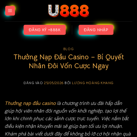
Bỏ
qua
nội
dung
ĐĂNG KÝ +888K
ĐĂNG NHẬP
BLOG
Thưởng Nạp Đầu Casino – Bí Quyết
Nhân Đôi Vốn Cược Ngay
ĐĂNG VÀO
25/05/2026
BỞI
LƯƠNG HOÀNG KHANG
Thưởng nạp đầu casino
là chương trình ưu đãi hấp dẫn
giúp hội viên nhân đôi nguồn vốn khởi nghiệp, tạo lợi thế
lớn khi chinh phục các sảnh cược trực tuyến. Việc nắm bắt
điều kiện nhận khuyến mãi sẽ giúp bạn tối ưu lợi nhuận.
Khám phá bài viết dưới đây để không bỏ lỡ cơ hội nhận quà