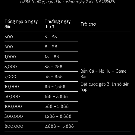
U888 thưởng nạp đầu casino ngày 7 lên tới 15888K
Tổng nạp 6 ngày
Thưởng ngày
Trò chơi
đầu
thứ 7
300
3 – 38
500
8 – 58
1,000
18 – 88
3,000
38 – 288
Bắn Cá – Nổ Hũ – Game
7,000
58 – 888
Bài
Đặt cược gấp 3 lần số tiền
10,000
88 – 1,888
nạp
50,000
188 – 3,888
100,000
588 – 5,888
300,000
1,288 – 8,888
800,000
2,888 – 15,888