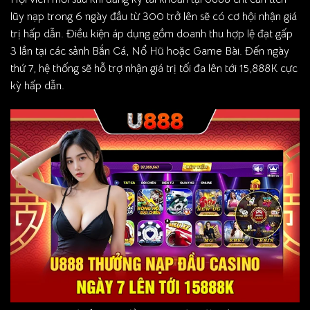
lũy nạp trong 6 ngày đầu từ 300 trở lên sẽ có cơ hội nhận giá
trị hấp dẫn. Điều kiện áp dụng gồm doanh thu hợp lệ đạt gấp
3 lần tại các sảnh Bắn Cá, Nổ Hũ hoặc Game Bài. Đến ngày
thứ 7, hệ thống sẽ hỗ trợ nhận giá trị tối đa lên tới 15,888K cực
kỳ hấp dẫn.