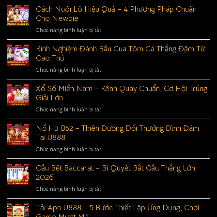
Cách Nuôi Lô Hiệu Quả – 4 Phương Pháp Chuẩn
Cho Newbie
ở
Chức năng bình luận bị tắt
Cách
Nuôi
Kinh Nghiệm Đánh Bầu Cua Tôm Cá Thắng Đậm Từ
Lô
Cao Thủ
Hiệu
ở
Chức năng bình luận bị tắt
Quả
Kinh
–
Nghiệm
Xổ Số Miền Nam – Kênh Quay Chuẩn, Cơ Hội Trúng
4
Đánh
Phương
Giải Lớn
Bầu
Pháp
ở
Chức năng bình luận bị tắt
Cua
Chuẩn
Xổ
Tôm
Cho
Số
Nổ Hũ B52 – Thiên Đường Đổi Thưởng Đình Đám
Cá
Newbie
Miền
Thắng
Tại U888
Nam
Đậm
ở
Chức năng bình luận bị tắt
–
Từ
Nổ
Kênh
Cao
Hũ
Cầu Bệt Baccarat – Bí Quyết Bắt Cầu Thắng Lớn
Quay
Thủ
B52
Chuẩn,
2026
–
Cơ
ở
Chức năng bình luận bị tắt
Thiên
Hội
Cầu
Đường
Trúng
Bệt
Tải App U888 – 5 Bước Thiết Lập Ứng Dụng, Chơi
Đổi
Giải
Baccarat
Thưởng
Game Mượt Mà
Lớn