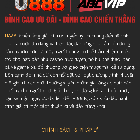
Và
Mẹo
Cược
Cho
Newbies
U888
là nền tảng giải trí trực tuyến uy tín, mang đến hệ sinh
thái cá cược đa dạng và hiện đại, đáp ứng nhu cầu của đông
đảo người chơi. Tại đây, người dùng có thể trải nghiệm nhiều
trò chơi hấp dẫn như casino trực tuyến, nổ hũ, thể thao, bắn
cá và game bài đổi thưởng với giao diện mượt mà, dễ sử dụng.
Bên cạnh đó, nhà cái còn nổi bật với loạt chương trình khuyến
mãi giá trị, cập nhật thường xuyên nhằm gia tăng cơ hội nhận
thưởng cho người chơi. Đặc biệt, khi đăng ký tài khoản mới,
bạn sẽ nhận ngay ưu đãi lên đến +888K, giúp khởi đầu hành
trình giải trí một cách thuận lợi và đầy hứng khởi.
CHÍNH SÁCH & PHÁP LÝ