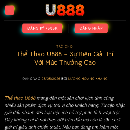
Bỏ
qua
nội
dung
ĐĂNG KÝ +888K
ĐĂNG NHẬP
TRÒ CHƠI
Thể Thao U888 – Sự Kiện Giải Trí
Với Mức Thưởng Cao
ĐĂNG VÀO
25/05/2026
BỞI
LƯƠNG HOÀNG KHANG
Thể thao U888
mang đến một sân chơi kịch tính cùng
nhiều sản phẩm dịch vụ thú vị cho khách hàng. Từ cập nhật
giải đấu nhanh đến loạt tiện ích hỗ trợ phân tích vượt trội.
Đây không chỉ là nơi theo dõi trận đấu mà còn là sân chơi
giải trí giàu tính chiến thuật. Nếu bạn đang tìm kiếm một