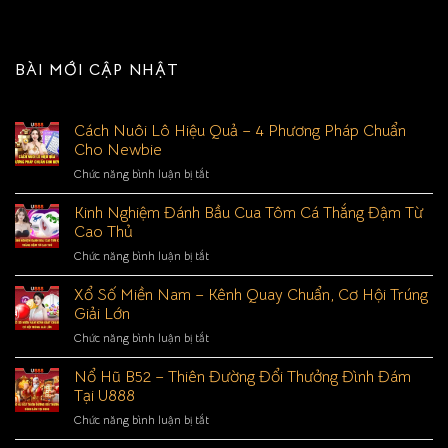
BÀI MỚI CẬP NHẬT
Cách Nuôi Lô Hiệu Quả – 4 Phương Pháp Chuẩn
Cho Newbie
ở
Chức năng bình luận bị tắt
Cách
Nuôi
Kinh Nghiệm Đánh Bầu Cua Tôm Cá Thắng Đậm Từ
Lô
Cao Thủ
Hiệu
ở
Chức năng bình luận bị tắt
Quả
Kinh
–
Nghiệm
Xổ Số Miền Nam – Kênh Quay Chuẩn, Cơ Hội Trúng
4
Đánh
Phương
Giải Lớn
Bầu
Pháp
ở
Chức năng bình luận bị tắt
Cua
Chuẩn
Xổ
Tôm
Cho
Số
Nổ Hũ B52 – Thiên Đường Đổi Thưởng Đình Đám
Cá
Newbie
Miền
Thắng
Tại U888
Nam
Đậm
ở
Chức năng bình luận bị tắt
–
Từ
Nổ
Kênh
Cao