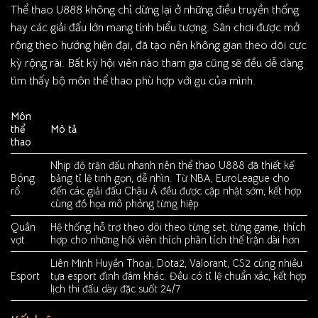
Thể thao U888 không chỉ dừng lại ở những điều truyền thống
hay các giải đấu lớn mang tính biểu tượng. Sân chơi được mở
rộng theo hướng hiện đại, đã tạo nên không gian theo dõi cực
kỳ rộng rãi. Bất kỳ hội viên nào tham gia cũng sẽ đều dễ dàng
tìm thấy bộ môn thể thao phù hợp với gu của mình.
Môn
thể
Mô tả
thao
Nhịp độ trận đấu nhanh nên thể thao U888 đã thiết kế
Bóng
bảng tỉ lệ tinh gọn, dễ nhìn. Từ NBA, EuroLeague cho
rổ
đến các giải đấu Châu Á đều được cập nhật sớm, kết hợp
cùng đồ họa mô phỏng từng hiệp
Quần
Hệ thống hỗ trợ theo dõi theo từng set, từng game, thích
vợt
hợp cho những hội viên thích phân tích thế trận dài hơn
Liên Minh Huyền Thoại, Dota2, Valorant, CS2 cùng nhiều
Esport
tựa esport đình đám khác. Đều có tỉ lệ chuẩn xác, kết hợp
lịch thi đấu dày đặc suốt 24/7