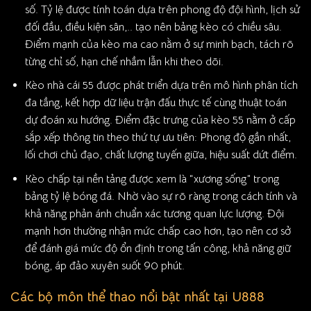
số. Tỷ lệ được tính toán dựa trên phong độ đội hình, lịch sử
đối đầu, điều kiện sân,.. tạo nên bảng kèo có chiều sâu.
Điểm mạnh của kèo ma cao nằm ở sự minh bạch, tách rõ
từng chỉ số, hạn chế nhầm lẫn khi theo dõi.
Kèo nhà cái 55 được phát triển dựa trên mô hình phân tích
đa tầng, kết hợp dữ liệu trận đấu thực tế cùng thuật toán
dự đoán xu hướng. Điểm đặc trưng của kèo 55 nằm ở cấp
sắp xếp thông tin theo thứ tự ưu tiên: Phong độ gần nhất,
lối chơi chủ đạo, chất lượng tuyến giữa, hiệu suất dứt điểm.
Kèo chấp tại nền tảng được xem là “xương sống” trong
bảng tỷ lệ bóng đá. Nhờ vào sự rõ ràng trong cách tính và
khả năng phản ánh chuẩn xác tương quan lực lượng. Đội
mạnh hơn thường nhận mức chấp cao hơn, tạo nên cơ sở
để đánh giá mức độ ổn định trong tấn công, khả năng giữ
bóng, áp đảo xuyên suốt 90 phút.
Các bộ môn thể thao nổi bật nhất tại U888