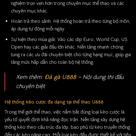
nghiệm trọn vẹn hơn trong chuyên mục thể thao và các
chuyên mục khác.
Hoàn trả theo sảnh: Hệ thống hoàn trả theo từng bộ môn,
áp dụng tự động mỗi ngày.
Sự kiện theo mùa giải: Vào các dịp Euro, World Cup, US
Open hay các giải đấu lớn khác. Nền tảng nhanh chóng
tung ra các ưu đãi chuyên biệt cho từng hạng mục, giúp gia
tăng mức hấp dẫn cho toàn bộ hệ thống.
Xem thêm:
Đá gà U888
– Nội dung thi đấu
chuyên biệt
Hệ thống kèo cược đa dạng tại thể thao U888
Trong thế giới thể thao, việc nắm bắt đúng loại kèo cược là
yếu tố quyết định khả năng đọc trận. Nền tảng xây dựng hệ
thống kèo theo cấu trúc đa lớp, bao phủ từ kèo truyền thống
đến các kèo nâng cao. Mỗi loại kèo đều được thiết kế với tiêu