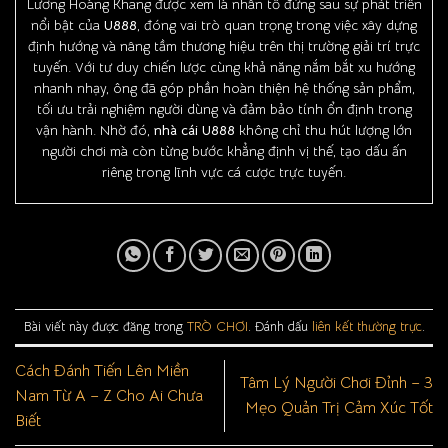
Lương Hoàng Khang được xem là nhân tố đứng sau sự phát triển
nổi bật của
U888
, đóng vai trò quan trọng trong việc xây dựng
định hướng và nâng tầm thương hiệu trên thị trường giải trí trực
tuyến. Với tư duy chiến lược cùng khả năng nắm bắt xu hướng
nhanh nhạy, ông đã góp phần hoàn thiện hệ thống sản phẩm,
tối ưu trải nghiệm người dùng và đảm bảo tính ổn định trong
vận hành. Nhờ đó,
nhà cái U888
không chỉ thu hút lượng lớn
người chơi mà còn từng bước khẳng định vị thế, tạo dấu ấn
riêng trong lĩnh vực cá cược trực tuyến.
Bài viết này được đăng trong
TRÒ CHƠI
. Đánh dấu
liên kết thường trực
.
Cách Đánh Tiến Lên Miền
Tâm Lý Người Chơi Đỉnh – 3
Nam Từ A – Z Cho Ai Chưa
Mẹo Quản Trị Cảm Xúc Tốt
Biết