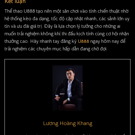
Kết luận
Thể thao U888 tạo nên một sân chơi vào tính chiến thuật nhờ
hệ thống kèo đa dạng, tốc độ cập nhật nhanh, các sảnh lớn uy
tín và ưu đãi giá trị. Đây là lựa chọn lý tưởng cho những ai
muốn trải nghiệm không khí thi đấu kịch tính cùng cơ hội nhận
thưởng cao. Hãy nhanh tay đăng ký
U888
ngay hôm nay để
trải nghiệm các chuyên mục hấp dẫn đang chờ đợi.
Lương Hoàng Khang