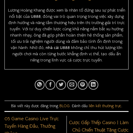
Lương Hoàng Khang được xem là nhân tố đứng sau sự phát triển
nổi bật của
U888
, đóng vai trò quan trọng trong việc xây dựng
định hướng và nâng tầm thương hiệu trên thị trường giải trí trực
tuyến. Với tư duy chiến lược cùng khả năng nắm bắt xu hướng
nhanh nhạy, ông đã góp phần hoàn thiện hệ thống sản phẩm,
tối ưu trải nghiệm người dùng và đảm bảo tính ổn định trong
vận hành. Nhờ đó,
nhà cái U888
không chỉ thu hút lượng lớn
người chơi mà còn từng bước khẳng định vị thế, tạo dấu ấn
riêng trong lĩnh vực cá cược trực tuyến.
Bài viết này được đăng trong
BLOG
. Đánh dấu
liên kết thường trực
.
05 Game Casino Live Trực
Cược Gấp Thếp Casino | Làm
Tuyến Hàng Đầu, Thưởng
Chủ Chiến Thuật Tăng Cược