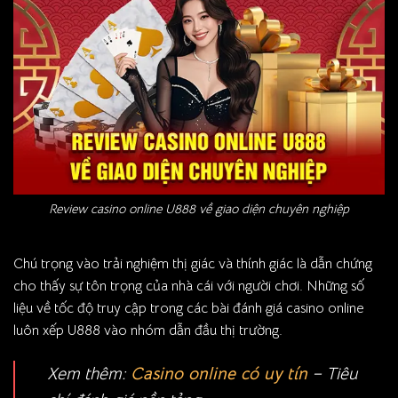
Review casino online U888 về giao diện chuyên nghiệp
Chú trọng vào trải nghiệm thị giác và thính giác là dẫn chứng
cho thấy sự tôn trọng của nhà cái với người chơi. Những số
liệu về tốc độ truy cập trong các bài đánh giá casino online
luôn xếp U888 vào nhóm dẫn đầu thị trường.
Xem thêm:
Casino online có uy tín
– Tiêu