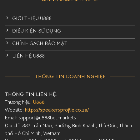
GIỚI THIỆU U888
ĐIỀU KIỆN SỬ DỤNG
CHÍNH SÁCH BẢO MẬT
LIÊN HỆ U888
THÔNG TIN DOANH NGHIỆP
THÔNG TIN LIÊN HỆ:
Thương hiệu:
U888
Website:
https://speakersprofile.co.za/
Email:
support@u888bet.markets
Địa chỉ: 887 Trần Não, Phường Bình Khánh, Thủ Đức, Thành
phố Hồ Chí Minh, Vietnam