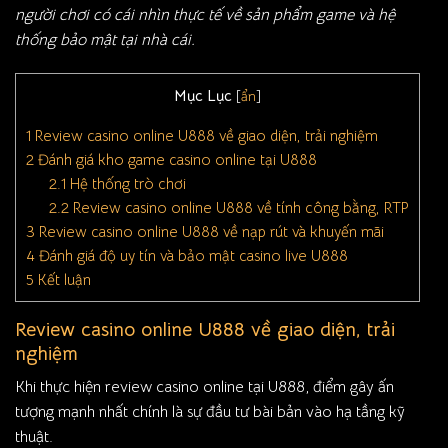
người chơi có cái nhìn thực tế về sản phẩm game và hệ
thống bảo mật tại nhà cái.
Mục Lục
[
ẩn
]
1
Review casino online U888 về giao diện, trải nghiệm
2
Đánh giá kho game casino online tại U888
2.1
Hệ thống trò chơi
2.2
Review casino online U888 về tính công bằng, RTP
3
Review casino online U888 về nạp rút và khuyến mãi
4
Đánh giá độ uy tín và bảo mật casino live U888
5
Kết luận
Review casino online U888 về giao diện, trải
nghiệm
Khi thực hiện review casino online tại U888, điểm gây ấn
tượng mạnh nhất chính là sự đầu tư bài bản vào hạ tầng kỹ
thuật.