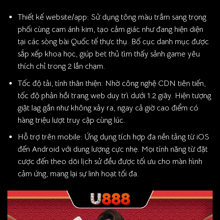
Thiết kế website/app: Sử dụng tông màu trầm sang trọng
phối cùng cam ánh kim, tạo cảm giác như đang hiện diện
tại các sòng bài Quốc tế thực thụ. Bố cục danh mục được
sắp xếp khoa học, giúp bet thủ tìm thấy sảnh game yêu
thích chỉ trong 2 lần chạm.
Tốc độ tải, tính thân thiện: Nhờ công nghệ CDN tiên tiến,
tốc độ phản hồi trang web duy trì dưới 1.2 giây. Hiện tượng
giật lag gần như không xảy ra, ngay cả giờ cao điểm có
hàng triệu lượt truy cập cùng lúc.
Hỗ trợ trên mobile: Ứng dụng tích hợp đa nền tảng từ iOS
đến Android với dung lượng cực nhẹ. Mọi tính năng từ đặt
cược đến theo dõi lịch sử đều được tối ưu cho màn hình
cảm ứng, mang lại sự linh hoạt tối đa.