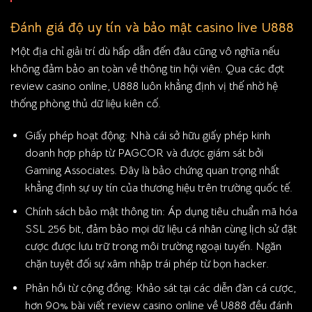
Đánh giá độ uy tín và bảo mật casino live U888
Một địa chỉ giải trí dù hấp dẫn đến đâu cũng vô nghĩa nếu
không đảm bảo an toàn về thông tin hội viên. Qua các đợt
review casino online, U888 luôn khẳng định vị thế nhờ hệ
thống phòng thủ dữ liệu kiên cố.
Giấy phép hoạt động: Nhà cái sở hữu giấy phép kinh
doanh hợp pháp từ PAGCOR và được giám sát bởi
Gaming Associates. Đây là bảo chứng quan trọng nhất
khẳng định sự uy tín của thương hiệu trên trường quốc tế.
Chính sách bảo mật thông tin: Áp dụng tiêu chuẩn mã hóa
SSL 256 bit, đảm bảo mọi dữ liệu cá nhân cùng lịch sử đặt
cược được lưu trữ trong môi trường ngoại tuyến. Ngăn
chặn tuyệt đối sự xâm nhập trái phép từ bọn hacker.
Phản hồi từ cộng đồng: Khảo sát tại các diễn đàn cá cược,
hơn 90% bài viết review casino online về U888 đều đánh