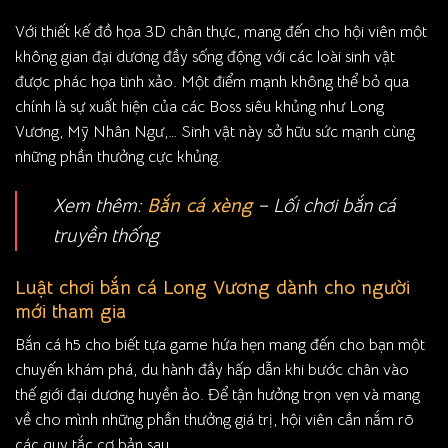
Với thiết kế đồ họa 3D chân thực, mang đến cho hội viên một
không gian đại dương đầy sống động với các loài sinh vật
được phác họa tinh xảo. Một điểm mạnh không thể bỏ qua
chính là sự xuất hiện của các Boss siêu khủng như Long
Vương, Mỹ Nhân Ngư,… Sinh vật này sở hữu sức mạnh cùng
những phần thưởng cực khủng.
Xem thêm:
Bắn cá xèng
– Lối chơi bắn cá
truyền thống
Luật chơi bắn cá Long Vương dành cho người
mới tham gia
Bắn cá h5 cho biết tựa game hứa hẹn mang đến cho bạn một
chuyến khám phá, du hành đầy hấp dẫn khi bước chân vào
thế giới đại dương huyền ảo. Để tận hưởng trọn vẹn và mang
về cho mình những phần thưởng giá trị, hội viên cần nắm rõ
các quy tắc cơ bản sau.