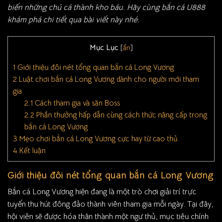
biến những chú cá thành kho báu. Hãy cùng bắn cá U888
khám phá chi tiết qua bài viết này nhé.
Mục Lục
[
ẩn
]
1
Giới thiệu đôi nét tổng quan bắn cá Long Vương
2
Luật chơi bắn cá Long Vương dành cho người mới tham
gia
2.1
Cách tham gia và săn Boss
2.2
Phần thưởng hấp dẫn cùng cách thức nâng cấp trong
bắn cá Long Vương
3
Mẹo chơi bắn cá Long Vương cực hay từ cao thủ
4
Kết luận
Giới thiệu đôi nét tổng quan bắn cá Long Vương
Bắn cá Long Vương hiện đang là một trò chơi giải trí trực
tuyến thu hút đông đảo thành viên tham gia mỗi ngày. Tại đây,
hội viên sẽ được hóa thân thành một ngư thủ, mục tiêu chính