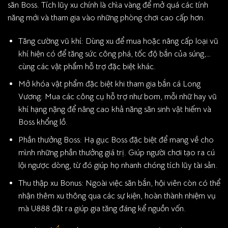
săn Boss. Tích lũy xu chính là chìa vàng để mở quá các tính
năng mới và tham gia vào những phòng chơi cao cấp hơn.
Tăng cường vũ khí: Dùng xu để mua hoặc nâng cấp loại vũ
khí hiện có để tăng sức công phá, tốc độ bắn của súng,…
cùng các vật phẩm hỗ trợ đặc biệt khác.
Mở khóa vật phẩm đặc biệt khi tham gia bắn cá Long
Vương: Mua các công cụ hỗ trợ như bom, mỗi nhữ hay vũ
khí hạng nặng để nâng cao khả năng săn sinh vật hiếm và
Boss khổng lồ.
Phần thưởng Boss: Hạ gục Boss đặc biệt để mang về cho
mình những phần thưởng giá trị. Giúp người chơi tạo ra cú
lội ngược dòng, từ đó giúp họ nhanh chóng tích lũy tài sản.
Thu thập xu Bonus: Ngoài việc săn bắn, hội viên còn có thể
nhận thêm xu thông qua các sự kiện, hoàn thành nhiệm vụ
mà U888 đặt ra giúp gia tăng đáng kể nguồn vốn.