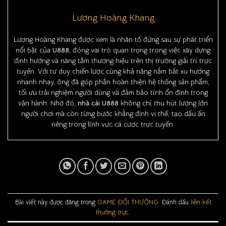
Lương Hoàng Khang
Lương Hoàng Khang được xem là nhân tố đứng sau sự phát triển
nổi bật của
U888
, đóng vai trò quan trọng trong việc xây dựng
định hướng và nâng tầm thương hiệu trên thị trường giải trí trực
tuyến. Với tư duy chiến lược cùng khả năng nắm bắt xu hướng
nhanh nhạy, ông đã góp phần hoàn thiện hệ thống sản phẩm,
tối ưu trải nghiệm người dùng và đảm bảo tính ổn định trong
vận hành. Nhờ đó,
nhà cái U888
không chỉ thu hút lượng lớn
người chơi mà còn từng bước khẳng định vị thế, tạo dấu ấn
riêng trong lĩnh vực cá cược trực tuyến.
Bài viết này được đăng trong
GAME ĐỔI THƯỞNG
. Đánh dấu
liên kết
thường trực
.