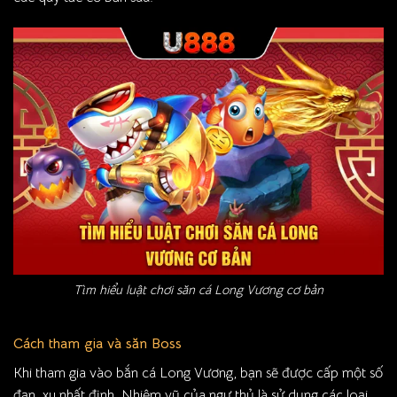
Tìm hiểu luật chơi săn cá Long Vương cơ bản
Cách tham gia và săn Boss
Khi tham gia vào bắn cá Long Vương, bạn sẽ được cấp một số
đạn, xu nhất định. Nhiệm vũ của ngư thủ là sử dụng các loại